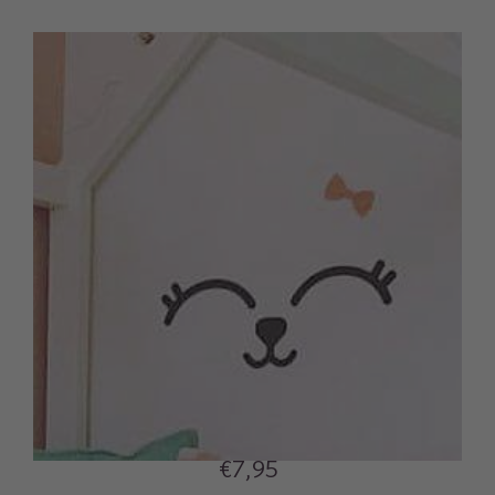
€7,95