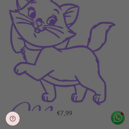
€7,99