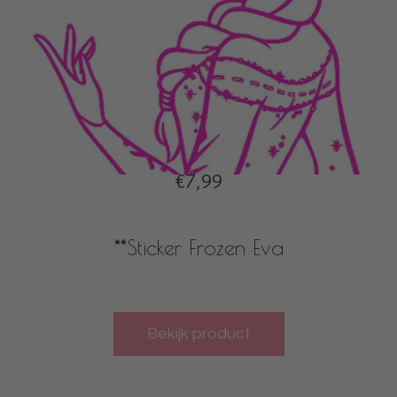
€7,99
**Sticker Frozen Eva
Bekijk product