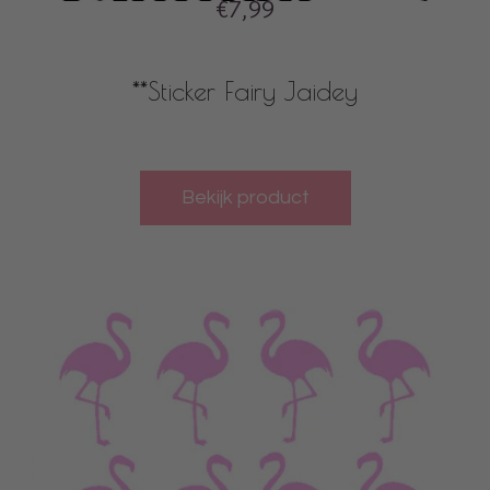
€7,99
**Sticker Fairy Jaidey
Bekijk product