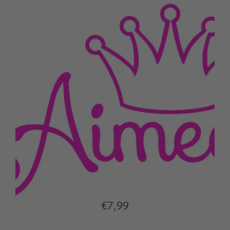
€7,99