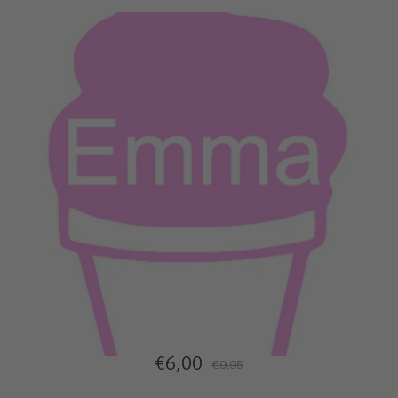
€6,00
€9,95