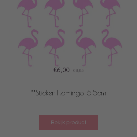
€6,00
€8,95
**Sticker Flamingo 6,5cm
Bekijk product