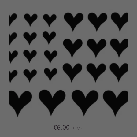
€6,00
€8,95