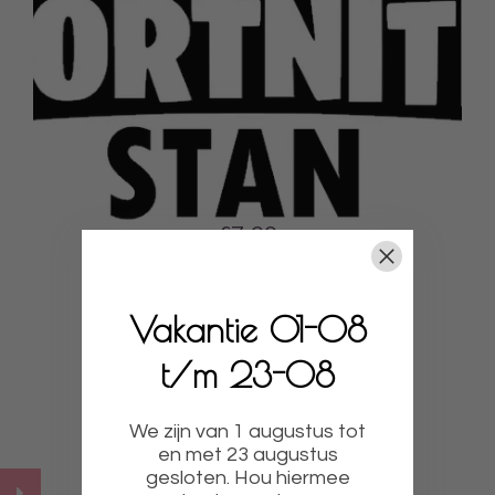
€7,99
**Sticker Fortnite Stan
Vakantie 01-08
t/m 23-08
Bekijk product
We zijn van 1 augustus tot
en met 23 augustus
gesloten. Hou hiermee