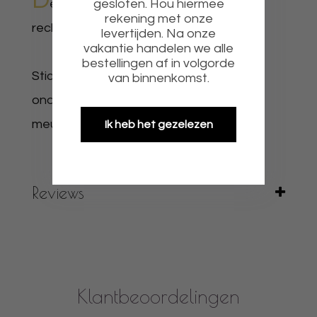
D
gesloten. Hou hiermee
e naam is door te geven aan de
rekening met onze
rechterkant onder naam.
levertijden. Na onze
vakantie handelen we alle
bestellingen af in volgorde
Sticker is geschikt voor op alle gladde
van binnenkomst.
ondergronden zoals muur, raam, deur,
meubels enz
Ik heb het gezelezen
Reviews
Klantbeoordelingen