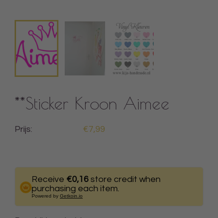
**Sticker Kroon Aimee
Prijs:
€7,99
Receive
€0,16
store credit when
purchasing each item.
Powered by
Getkoin.io