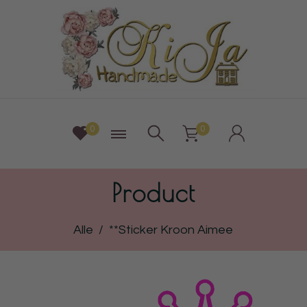
0
0
Product
Alle
/
**Sticker Kroon Aimee