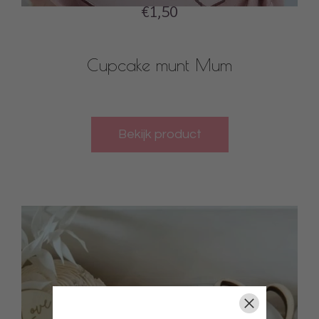
€1,50
Cupcake munt Mum
Bekijk product