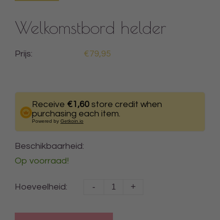
Welkomstbord helder
Prijs:
€79,95
Receive
€1,60
store credit when
purchasing each item.
Powered by
Getkoin.io
Beschikbaarheid:
Op voorraad!
-
+
Hoeveelheid: