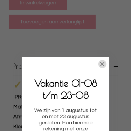
In winkelwagen
Productbeschrijving
Vakantie 01-08
✓
UNIEKE BORDJES
✓
t/m 23-08
PRODUCTOMSCHRIJVING
Materiaal:
Geheel plexiglas.
We zijn van 1 augustus tot
en met 23 augustus
Afmeting:
+- 40 x 60cm
gesloten. Hou hiermee
Kleuren:
Zijn geheel naar wens te kiezen.
rekening met onze