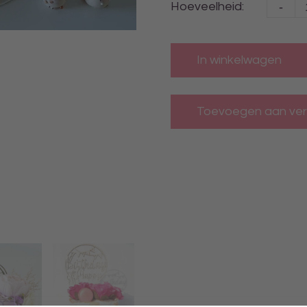
-
Hoeveelheid:
In winkelwagen