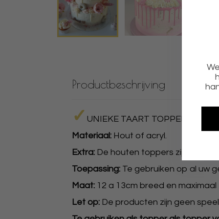
We 
h
Productbeschrijving
han
✓
UNIEKE TAART TOPPERS
✓
PR
Materiaal:
Hout of acryl.
Extra:
De houten toppers zijn klaar v
Toepassing:
Te gebruiken op al uw g
Maat:
12 a 13cm breed en maximaal 1
Let op:
De producten zijn geen speel
Te gebruiken als topper als topper 