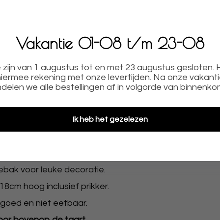
Vakantie 01-08 t/m 23-08
zijn van 1 augustus tot en met 23 augustus gesloten.
iermee rekening met onze levertijden. Na onze vakant
delen we alle bestellingen af in volgorde van binnenko
ODUCTOMSCHRIJVING
Ik heb het gezelezen
oor gebruik de acryl toppers raden we aan van te vore
ebak voor leuke decoratie.
8cm hoog inclusief prikker.
goed en niet eetbaar.
voor bovenop de taart.