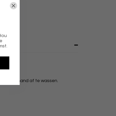
 Hou
ie
mst.
n met de hand af te wassen.