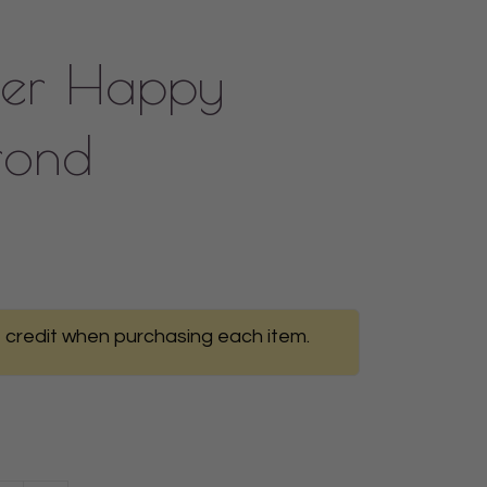
per Happy
rond
 credit when purchasing each item.