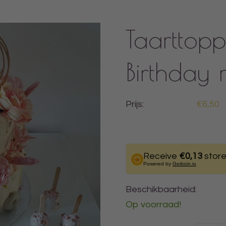
Taarttop
Birthday 
Prijs:
€6,50
Receive
€0,13
store
Powered by
Getkoin.io
Beschikbaarheid:
Op voorraad!