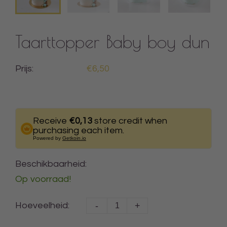
Taarttopper Baby boy dun
Prijs:
€6,50
Receive
€0,13
store credit when
purchasing each item.
Powered by
Getkoin.io
Beschikbaarheid:
Op voorraad!
-
+
Hoeveelheid: