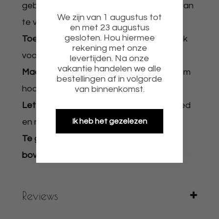
gebruik de acryl toppers raden we aan van
We zijn van 1 augustus tot
te voren met de hand af te wassen.
en met 23 augustus
gesloten. Hou hiermee
Toepassing:
Te gebruiken op al uw gebak
rekening met onze
voor leuke decoratie.
levertijden. Na onze
vakantie handelen we alle
Maat:
12 a 13cm breed en maximaal 18cm
bestellingen af in volgorde
hoog inclusief prikker.
van binnenkomst.
Let op:
De producten zijn geen speelgoed
en niet eetbaar.
Ik heb het gezelezen
Te gebruiken als topper als topper voor
bovenop de taart.
Reviews