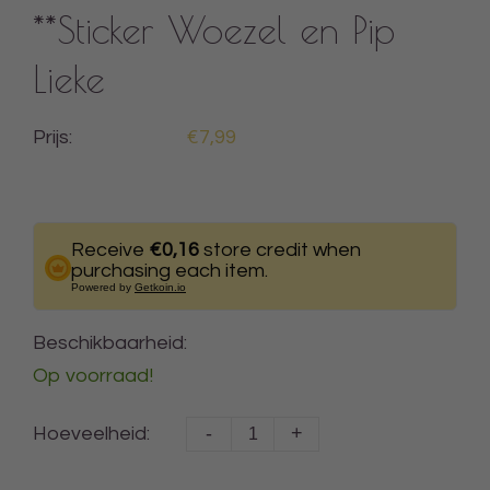
**Sticker Woezel en Pip
Lieke
Prijs:
€7,99
Receive
€0,16
store credit when
purchasing each item.
Powered by
Getkoin.io
Beschikbaarheid:
Op voorraad!
-
+
Hoeveelheid: