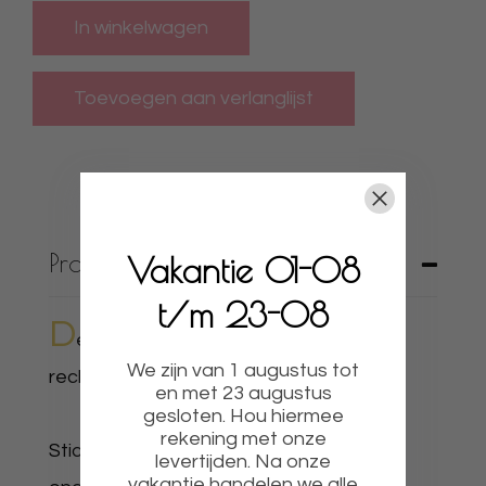
In winkelwagen
Productbeschrijving
Vakantie 01-08
t/m 23-08
D
e naam is door te geven aan de
We zijn van 1 augustus tot
rechterkant onder naam.
en met 23 augustus
gesloten. Hou hiermee
rekening met onze
Sticker is geschikt voor op alle gladde
levertijden. Na onze
vakantie handelen we alle