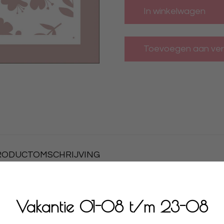
In winkelwagen
ODUCTOMSCHRIJVING
kke kwaliteit.
ater met een beetje afwasmiddel. Laat plat drogen. Zo
Vakantie 01-08 t/m 23-08
koek, cupcakes of chocolade. Te gebruiken met botercr