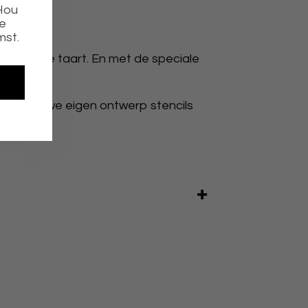
 Hou
ie
mst.
 tegen de taart. En met de speciale
jven.
k kunnen we eigen ontwerp stencils