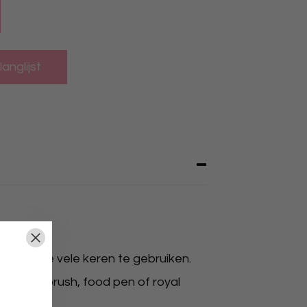
 zijn ze vele keren te gebruiken.
eme, airbrush, food pen of royal