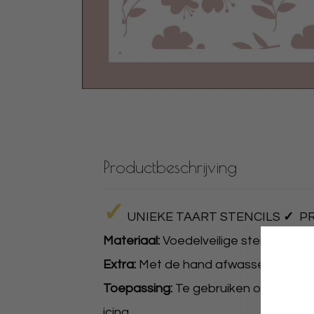
Productbeschrijving
✓
UNIEKE TAART STENCILS
✓
PR
Materiaal:
Voedelveilige stencil van di
Extra:
Met de hand afwassen in warm w
Toepassing:
Te gebruiken op taart, 
icing.