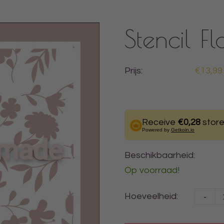
Stencil F
Prijs:
€13,99
Receive
€0,28
store
Powered by
Getkoin.io
Beschikbaarheid:
Op voorraad!
-
Hoeveelheid: