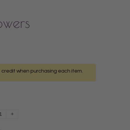
lowers
 credit when purchasing each item.
+