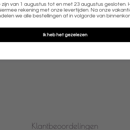
zijn van 1 augustus tot en met 23 augustus gesloten.
an 29cm x 29cm.
iermee rekening met onze levertijden. Na onze vakant
delen we alle bestellingen af in volgorde van binnenko
es in de stencils zijn deze makkelijk aan te brengen
ooie map zodat alle stencils goed en overzichtelijk bli
Ik heb het gezelezen
en welke seamles op de taart zijn aan te brengen. Oo
Klantbeoordelingen