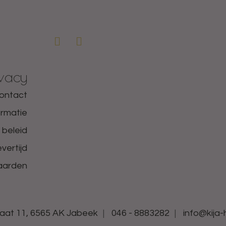
ivacy
ontact
ormatie
 beleid
vertijd
aarden
aat 11, 6565 AK Jabeek
046 - 8883282
info@kija