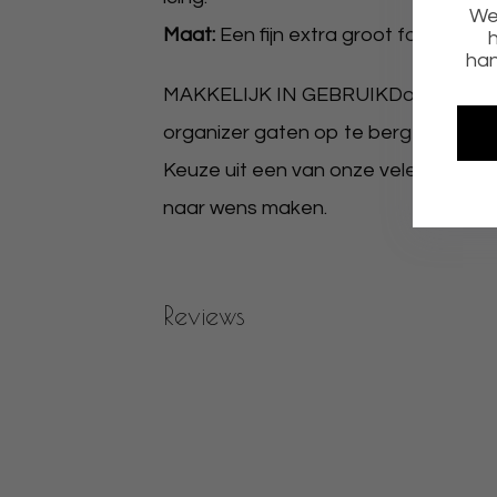
We 
Maat:
Een fijn extra groot formaat v
h
han
MAKKELIJK IN GEBRUIKDoor onze gaatj
organizer gaten op te bergen in een m
Keuze uit een van onze vele ontwerp
naar wens maken.
Reviews