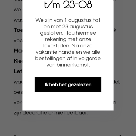
t/m 23-08
we aan van te voren met de hand af te
wassen.
We zijn van 1 augustus tot
en met 23 augustus
Toepassing:
Te gebruiken op al uw gebak
gesloten. Hou hiermee
rekening met onze
voor leuke decoratie.
levertijden. Na onze
Maat:
Zie afbeelding
vakantie handelen we alle
bestellingen af in volgorde
Kleur:
Zoals afgebeeld
van binnenkomst.
Let op:
Het gaat om sale producten
waardoor er soms een afwijking van model,
Ik heb het gezelezen
beschadiging, met folie er nog op of
verkeerde maat kan zijn. Onze producten
zijn decoratie en niet eetbaar.