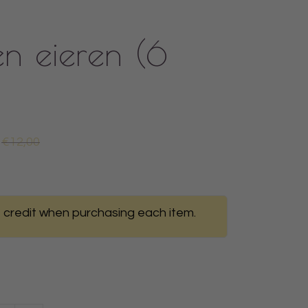
en eieren (6
€12,00
 credit when purchasing each item.