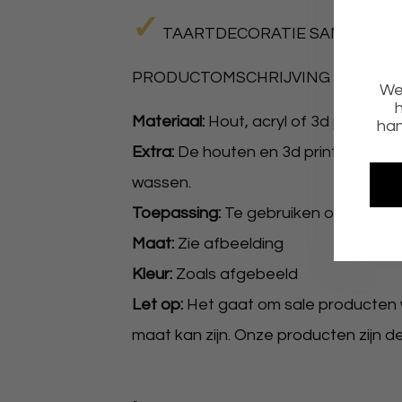
✓
TAARTDECORATIE SAMPLE SA
PRODUCTOMSCHRIJVING
We 
h
Materiaal:
Hout, acryl of 3d print.
han
Extra:
De houten en 3d print toppers 
wassen.
Toepassing:
Te gebruiken op al uw g
Maat:
Zie afbeelding
Kleur:
Zoals afgebeeld
Let op:
Het gaat om sale producten w
maat kan zijn. Onze producten zijn d