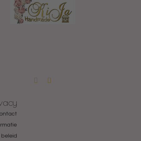
ivacy
ontact
ormatie
 beleid