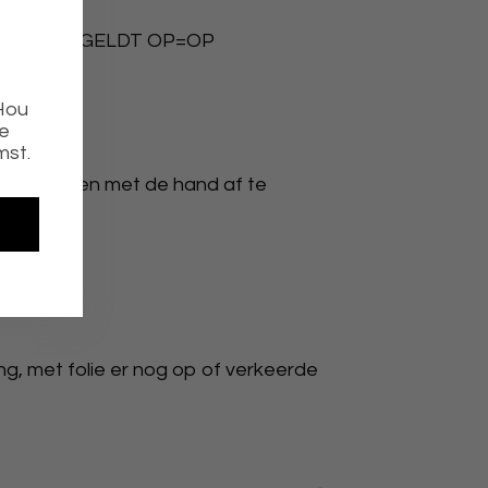
JS ALLES GELDT OP=OP
 Hou
ie
mst.
van te voren met de hand af te
g, met folie er nog op of verkeerde