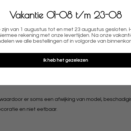
LE
✓
NU MET RUIME KORTING OP DE ORIGINELE PRI
Vakantie 01-08 t/m 23-08
zijn van 1 augustus tot en met 23 augustus gesloten.
iermee rekening met onze levertijden. Na onze vakant
delen we alle bestellingen af in volgorde van binnenko
zijn klaar voor gebruik de acryl toppers raden we aan 
Ik heb het gezelezen
ebak voor leuke decoratie.
aardoor er soms een afwijking van model, beschadigin
ecoratie en niet eetbaar.