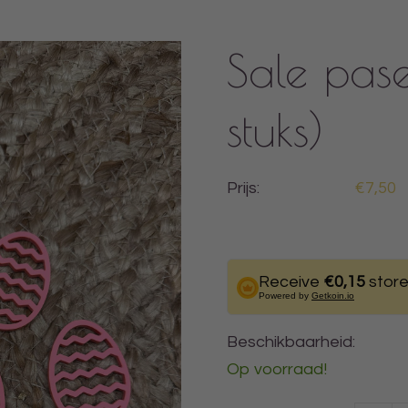
Sale pas
stuks)
Prijs:
€7,50
Receive
€0,15
store
Powered by
Getkoin.io
Beschikbaarheid:
Op voorraad!