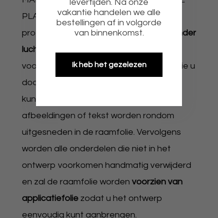
levertijden. Na onze
vakantie handelen we alle
PLAKKENOnze raamfolie is van hoge
bestellingen af in volgorde
van binnenkomst.
professionele kwaliteit wat
makkelijk zonder
luchtbellen te plakken
is. De raamfolie is
Ik heb het gezelezen
voorzien van een
zelfklevende lijmlaag
die u
door middel van water gemakkelijk vast
kunt plakken. De eventuele gewenste
afbeeldingen of tekst worden rondom
uitgesneden in de raamfolie. Vervolgens
worden alle onderdelen die niet in het
ontwerp voorkomen handmatig verwijderd
en zal de raamfolie worden
voorzien van
applicatiefolie
zodat u het ontwerp
eenvoudig kunt aanbrengen.