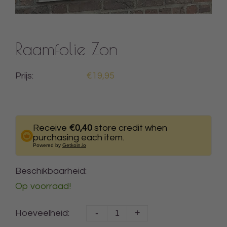
Raamfolie Zon
Prijs:
€19,95
Receive
€0,40
store credit when
purchasing each item.
Powered by
Getkoin.io
Beschikbaarheid:
Op voorraad!
-
+
Hoeveelheid: