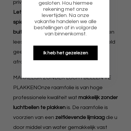
privacy gewenst is.
gesloten. Hou hiermee
rekening met onze
Let op de raamfolies worden altijd in
levertijden. Na onze
vakantie handelen we alle
spiegelbeeld geleverd binnen plakken is
bestellingen af in volgorde
buiten leesbaar.
Wilt u de raamfolie binnen
van binnenkomst.
leesbaar hebben en buiten in spiegelbeeld
geef dit dan aan onder opmerkingen bij
Ik heb het gezelezen
afronding van uw bestelling.
MAKKELIJK ZONDER LUCHTBELLEN TE
PLAKKENOnze raamfolie is van hoge
professionele kwaliteit wat
makkelijk zonder
luchtbellen te plakken
is. De raamfolie is
voorzien van een
zelfklevende lijmlaag
die u
door middel van water gemakkelijk vast