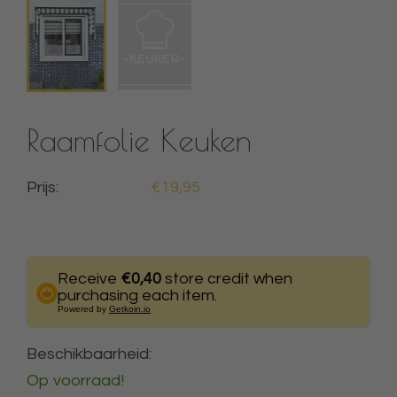
Raamfolie Keuken
Prijs:
€19,95
Receive
€0,40
store credit when
purchasing each item.
Powered by
Getkoin.io
Beschikbaarheid:
Op voorraad!