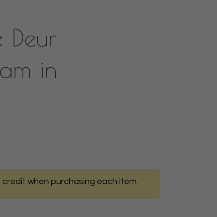
e Deur
aam in
t
 credit when purchasing each item.