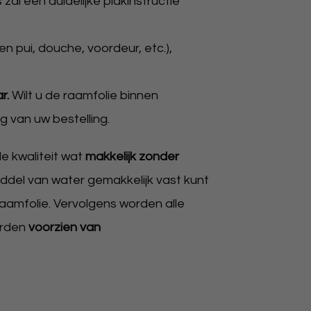
al een duidelijke plakinstructie
n pui, douche, voordeur, etc.),
ar.
Wilt u de raamfolie binnen
 van uw bestelling.
 kwaliteit wat
makkelijk zonder
iddel van water gemakkelijk vast kunt
amfolie. Vervolgens worden alle
orden
voorzien van