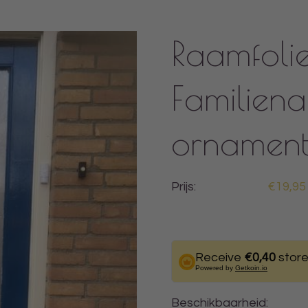
Raamfoli
Familien
ornamen
Prijs:
€19,95
Receive
€0,40
store
Powered by
Getkoin.io
Beschikbaarheid: