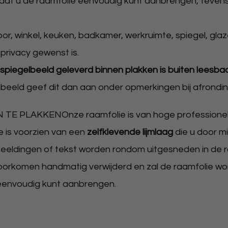
odat u de raamfolie eenvoudig kunt aanbrengen, tevens z
or, winkel, keuken, badkamer, werkruimte, spiegel, glaze
privacy gewenst is.
n spiegelbeeld geleverd binnen plakken is buiten leesba
beeld geef dit dan aan onder opmerkingen bij afronding
PLAKKENOnze raamfolie is van hoge professionele
ie is voorzien van een
zelfklevende lijmlaag
die u door m
eeldingen of tekst worden rondom uitgesneden in de ra
voorkomen handmatig verwijderd en zal de raamfolie w
eenvoudig kunt aanbrengen.