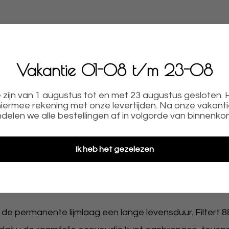
Vakantie 01-08 t/m 23-08
DIG AANBRENGENMeet uw raam op, selecteer het f
zijn van 1 augustus tot en met 23 augustus gesloten.
iermee rekening met onze levertijden. Na onze vakant
ormaat van uw raam door, dan maken wij de folie op de
delen we alle bestellingen af in volgorde van binnenko
E Raamfolie voor een rond raam is een matte, melkg
ere privacy geeft.
Ik heb het gezelezen
et zandstraaleffect van professionele kwaliteit, geschi
de permanente lijmlaag een lange levensduur. Filtert 8