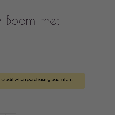
e Boom met
i
 credit when purchasing each item.