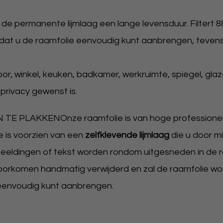
de permanente lijmlaag een lange levensduur. Filtert 8
odat u de raamfolie eenvoudig kunt aanbrengen, tevens z
or, winkel, keuken, badkamer, werkruimte, spiegel, glaze
privacy gewenst is.
PLAKKENOnze raamfolie is van hoge professionele
ie is voorzien van een
zelfklevende lijmlaag
die u door m
eeldingen of tekst worden rondom uitgesneden in de ra
voorkomen handmatig verwijderd en zal de raamfolie w
eenvoudig kunt aanbrengen.