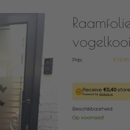
Raamfoli
vogelkoo
Prijs:
€19,95
Receive
€0,40
store
Powered by
Getkoin.io
Beschikbaarheid:
Op voorraad!