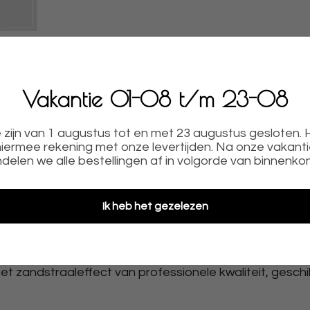
Vakantie 01-08 t/m 23-08
zijn van 1 augustus tot en met 23 augustus gesloten.
iermee rekening met onze levertijden. Na onze vakant
DIG AANBRENGENMeet uw raam op, selecteer het f
delen we alle bestellingen af in volgorde van binnenko
ormaat van uw raam door, dan maken wij de folie op de
Ik heb het gezelezen
E Raamfolie voor een rond raam is een matte, melkg
ere privacy geeft.
et zandstraaleffect van professionele kwaliteit, geschi