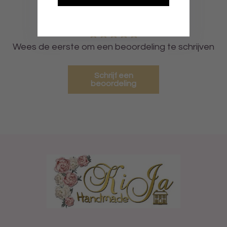
Klantbeoordelingen
Wees de eerste om een beoordeling te schrijven
Schrijf een
beoordeling