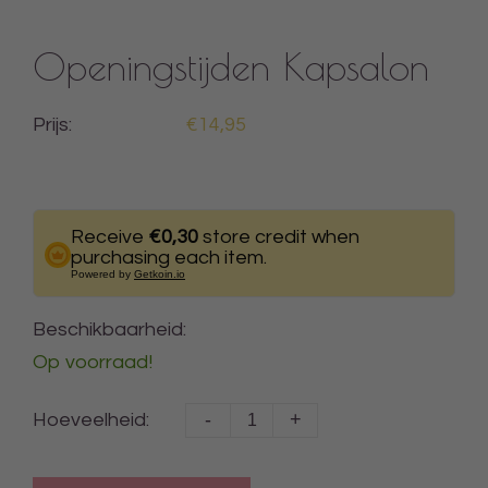
Openingstijden Kapsalon
Prijs:
€14,95
Receive
€0,30
store credit when
purchasing each item.
Powered by
Getkoin.io
Beschikbaarheid:
Op voorraad!
-
+
Hoeveelheid: