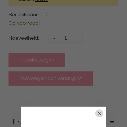
Powered by
Getkoin.io
Beschikbaarheid:
Op voorraad!
-
+
Hoeveelheid:
In winkelwagen
Productbeschrijving