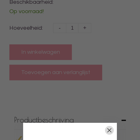
Beschikbaarheid:
Op voorraad!
-
+
Hoeveelheid:
In winkelwagen
Productbeschrijving