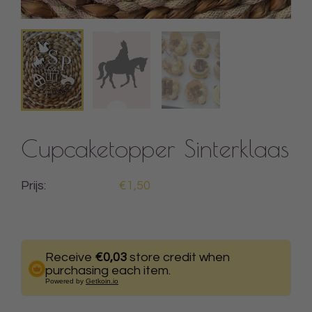
Cupcaketopper Sinterklaas
Prijs:
€1,50
Receive
€0,03
store credit when
purchasing each item.
Powered by
Getkoin.io