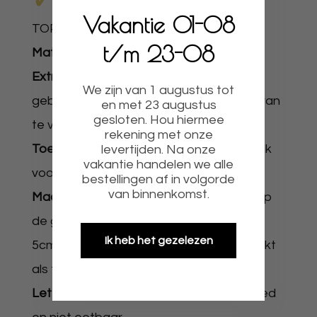
✓
UNIEKE CUPCAKE
Vakantie 01-08
TOPPERS
✓
PRODUCTOMSCHRIJVING
t/m 23-08
Materiaal:
Hout of acryl.
Extra:
De houten toppers zijn klaar voor
We zijn van 1 augustus tot
gebruik de acryl toppers raden we aan van
en met 23 augustus
gesloten. Hou hiermee
te voren met de hand af te wassen.
rekening met onze
Toepassing:
Te gebruiken op al uw gebak
levertijden. Na onze
vakantie handelen we alle
voor leuke decoratie.
bestellingen af in volgorde
van binnenkomst.
Maat:
Is geheel naar wens en brekend op
de grootste zijde. Cupcake formaat is 4-
Ik heb het gezelezen
5cm of 6-7cm daarboven is meer geschikt
als front topper.
Let op:
De producten zijn geen speelgoed