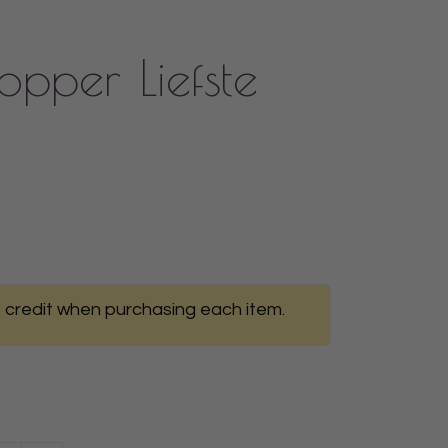
pper Liefste
 credit when purchasing each item.