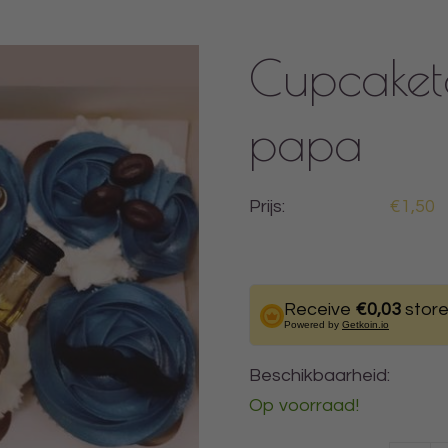
Cupcaketo
papa
Prijs:
€1,50
Receive
€0,03
store
Powered by
Getkoin.io
Beschikbaarheid:
Op voorraad!