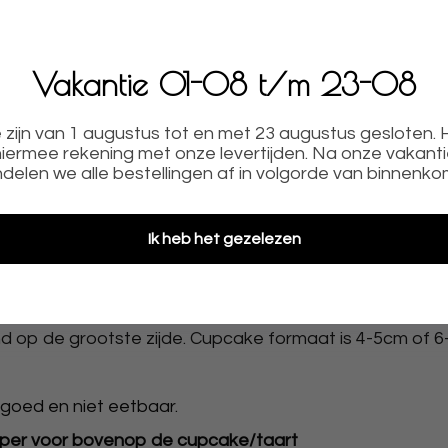
Vakantie 01-08 t/m 23-08
zijn van 1 augustus tot en met 23 augustus gesloten.
iermee rekening met onze levertijden. Na onze vakant
delen we alle bestellingen af in volgorde van binnenko
PRODUCTOMSCHRIJVING
Ik heb het gezelezen
oor gebruik de acryl toppers raden we aan van te vore
ebak voor leuke decoratie.
d op de grootste zijde. Cupcake formaat is 4-5cm of 6
goed en niet eetbaar.
opper voor bovenop de cupcake/taart