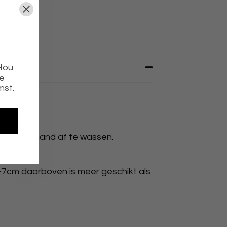
 Hou
ie
mst.
n met de hand af te wassen.
-7cm daarboven is meer geschikt als