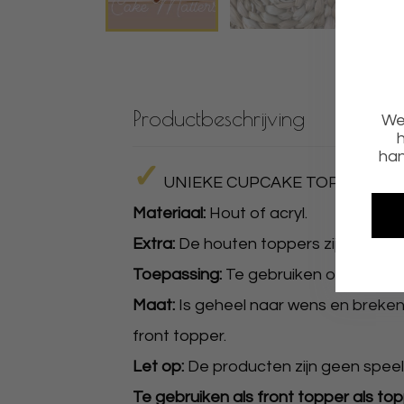
Productbeschrijving
We 
h
han
✓
UNIEKE CUPCAKE TOPPERS
✓
Materiaal:
Hout of acryl.
Extra:
De houten toppers zijn klaar v
Toepassing:
Te gebruiken op al uw g
Maat:
Is geheel naar wens en breken
front topper.
Let op:
De producten zijn geen speel
Te gebruiken als front topper als t