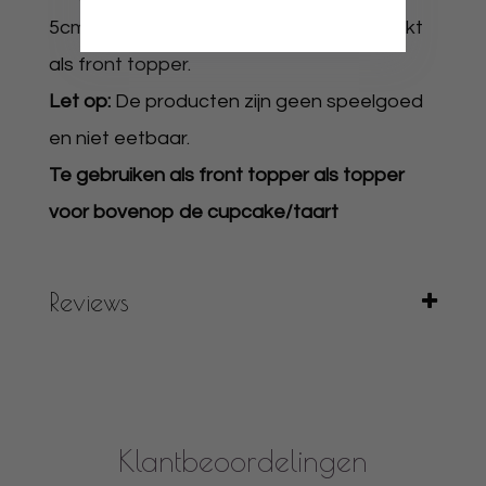
5cm of 6-7cm daarboven is meer geschikt
als front topper.
Let op:
De producten zijn geen speelgoed
en niet eetbaar.
Te gebruiken als front topper als topper
voor bovenop de cupcake/taart
Reviews
Klantbeoordelingen