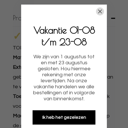
Productbeschrijving
Vakantie 01-08
✓
UNIEKE CUPCAKE
t/m 23-08
TOPPERS
✓
PRODUCTOMSCHRIJVING
We zijn van 1 augustus tot
Materiaal:
Hout of acryl.
en met 23 augustus
Extra:
De houten toppers zijn klaar voor
gesloten. Hou hiermee
rekening met onze
gebruik de acryl toppers raden we aan van
levertijden. Na onze
vakantie handelen we alle
te voren met de hand af te wassen.
bestellingen af in volgorde
Toepassing:
Te gebruiken op al uw gebak
van binnenkomst.
voor leuke decoratie.
Maat:
Is geheel naar wens en brekend op
Ik heb het gezelezen
de grootste zijde. Cupcake formaat is 4-