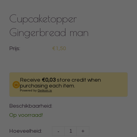
Cupcaketopper
Gingerbread man
Prijs:
€1,50
Receive
€0,03
store credit when
purchasing each item.
Powered by
Getkoin.io
Beschikbaarheid:
Op voorraad!
-
+
Hoeveelheid: