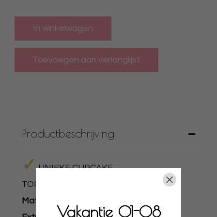
In winkelwagen
Productbeschrijving
✓
UNIEKE CUPCAKE
TOPPERS
✓
PRODUCTOMSCHRIJVING
Materiaal:
Hout of acryl.
Vakantie 01-08