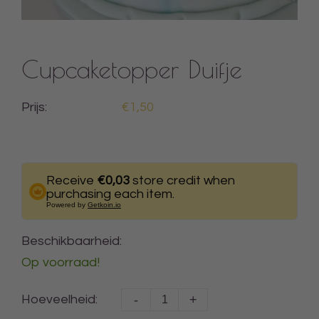
Cupcaketopper Duifje
Prijs:
€1,50
Receive
€0,03
store credit when
purchasing each item.
Powered by
Getkoin.io
Beschikbaarheid:
Op voorraad!
-
+
Hoeveelheid: