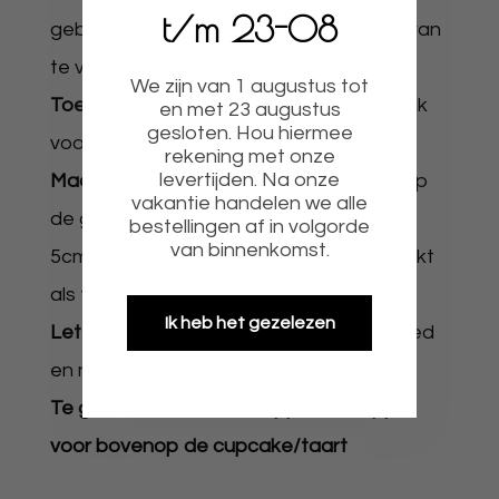
t/m 23-08
gebruik de acryl toppers raden we aan van
te voren met de hand af te wassen.
We zijn van 1 augustus tot
Toepassing:
Te gebruiken op al uw gebak
en met 23 augustus
gesloten. Hou hiermee
voor leuke decoratie.
rekening met onze
levertijden. Na onze
Maat:
Is geheel naar wens en brekend op
vakantie handelen we alle
de grootste zijde. Cupcake formaat is 4-
bestellingen af in volgorde
van binnenkomst.
5cm of 6-7cm daarboven is meer geschikt
als front topper.
Ik heb het gezelezen
Let op:
De producten zijn geen speelgoed
en niet eetbaar.
Te gebruiken als front topper als topper
voor bovenop de cupcake/taart