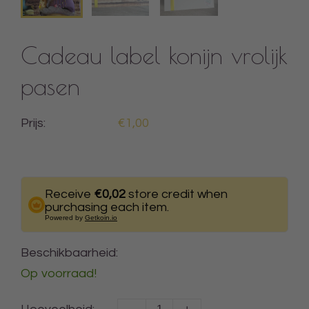
Cadeau label konijn vrolijk
pasen
Prijs:
€1,00
Receive
€0,02
store credit when
purchasing each item.
Powered by
Getkoin.io
Beschikbaarheid:
Op voorraad!