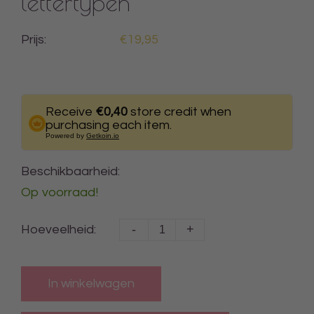
lettertypen
Prijs:
€19,95
Receive
€0,40
store credit when
purchasing each item.
Powered by
Getkoin.io
Beschikbaarheid:
Op voorraad!
-
+
Hoeveelheid:
In winkelwagen