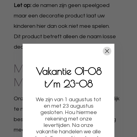
Let op:
de namen zijn geen speelgoed
maar een decoratie product laat uw
kinderen hier dan ook niet mee spelen.
Dit product betreft alleen de naam losse
decoratie is los te bestellen!
MAKKELIJK TE
Vakantie 01-08
MONTEREN
t/m 23-08
Onze houten kindernamen zijn gemakkelijk
We zijn van 1 augustus tot
en met 23 augustus
te monteren met montage kit. Bij elke
gesloten. Hou hiermee
rekening met onze
bestelling word een montagehandleiding
levertijden. Na onze
meegeleverd zodat u het
vakantie handelen we alle