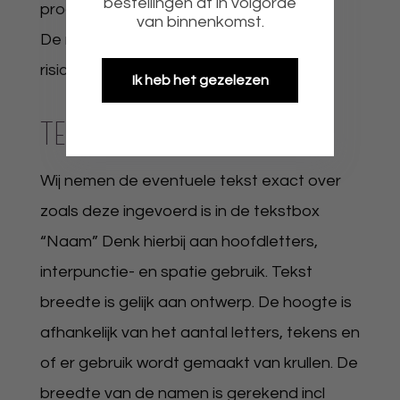
bestellingen af in volgorde
product eenvoudig kunt aanbrengen.
van binnenkomst.
De montage van de namen is op eigen
risico.
Ik heb het gezelezen
TEKST
Wij nemen de eventuele tekst exact over
zoals deze ingevoerd is in de tekstbox
“Naam” Denk hierbij aan hoofdletters,
interpunctie- en spatie gebruik. Tekst
breedte is gelijk aan ontwerp. De hoogte is
afhankelijk van het aantal letters, tekens en
of er gebruik wordt gemaakt van krullen. De
breedte van de namen is gerekend incl