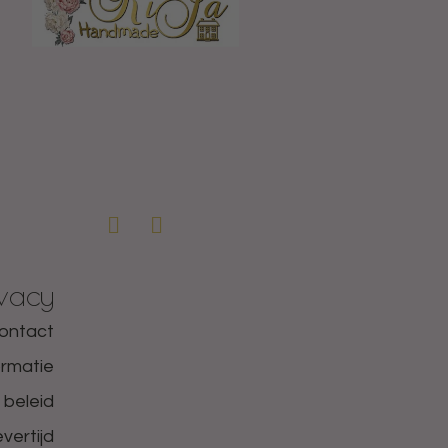
ivacy
ontact
ormatie
 beleid
vertijd