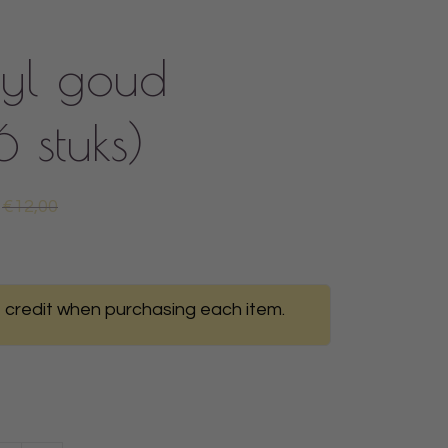
yl goud
 stuks)
€12,00
 credit when purchasing each item.