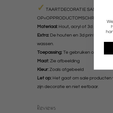
✓
TAARTDECORATIE SAMPLE SA
OP=OPPRODUCTOMSCHRIJVING
We 
h
Materiaal:
Hout, acryl of 3d print.
han
Extra:
De houten en 3d print toppers 
wassen.
Toepassing:
Te gebruiken op al uw g
Maat:
Zie afbeelding
Kleur:
Zoals afgebeeld
Let op:
Het gaat om sale producten w
zijn decoratie en niet eetbaar.
Reviews