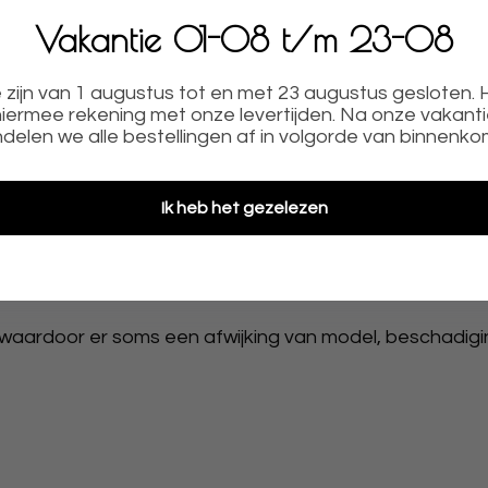
Vakantie 01-08 t/m 23-08
LE
✓
NU MET RUIME KORTING OP DE ORIGINELE PRIJ
zijn van 1 augustus tot en met 23 augustus gesloten.
iermee rekening met onze levertijden. Na onze vakant
delen we alle bestellingen af in volgorde van binnenko
zijn klaar voor gebruik de acryl toppers raden we aan 
Ik heb het gezelezen
ebak voor leuke decoratie.
aardoor er soms een afwijking van model, beschadigin