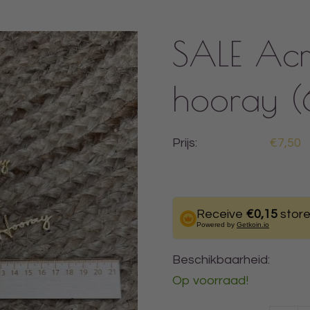
SALE Acr
hooray (6
Prijs:
€7,50
Receive
€0,15
store
Powered by
Getkoin.io
Beschikbaarheid:
Op voorraad!