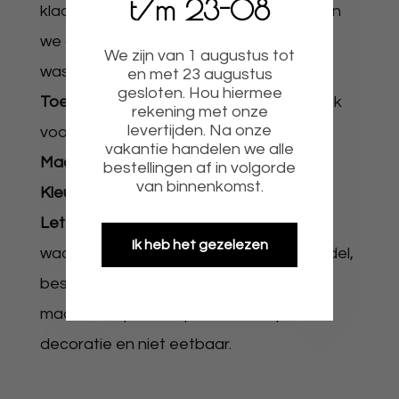
t/m 23-08
klaar voor gebruik de acryl toppers raden
we aan van te voren met de hand af te
We zijn van 1 augustus tot
wassen.
en met 23 augustus
gesloten. Hou hiermee
Toepassing:
Te gebruiken op al uw gebak
rekening met onze
levertijden. Na onze
voor leuke decoratie.
vakantie handelen we alle
Maat:
Zie afbeelding
bestellingen af in volgorde
van binnenkomst.
Kleur:
Zoals afgebeeld
Let op:
Het gaat om sale producten
Ik heb het gezelezen
waardoor er soms een afwijking van model,
beschadiging, met folie of aangepaste
maat kan zijn. Onze producten zijn
decoratie en niet eetbaar.