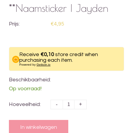
**Naamsticker | Jayden
Prijs:
€4,95
Receive
€0,10
store credit when
purchasing each item.
Powered by
Getkoin.io
Beschikbaarheid:
Op voorraad!
-
+
Hoeveelheid:
In winkelwagen