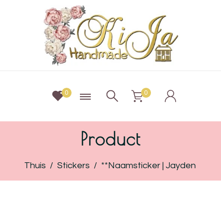
0
0
Product
Thuis
/
Stickers
/
**Naamsticker | Jayden