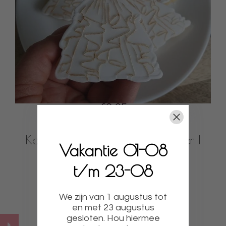
€8,95
Koek stempel | Fondant embosser |
Vakantie 01-08
Jurk
t/m 23-08
Bekijk product
We zijn van 1 augustus tot
en met 23 augustus
gesloten. Hou hiermee