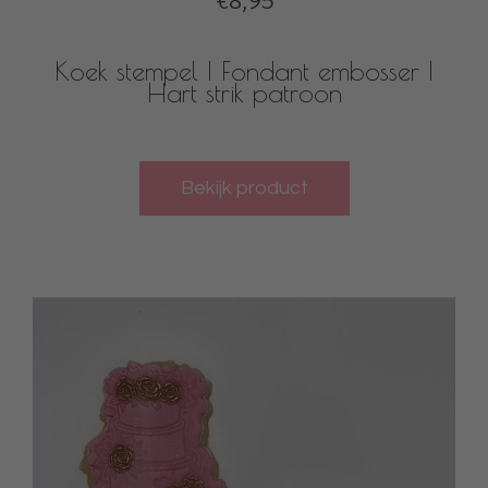
€8,95
Koek stempel | Fondant embosser |
Hart strik patroon
Bekijk product