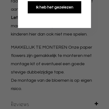
raden hiervoor wel wat extra montage kit
Ik heb het gezelezen
aan.
Let op:
de bloemen zijn geen speelgoed
maar een decoratie product laat uw
kinderen hier dan ook niet mee spelen.
MAKKELIJK TE MONTEREN Onze paper
flowers zijn gemakkelijk te monteren met
montage kit of eventueel een goede
stevige dubbelzijdige tape.
De montage van de bloemen is op eigen
risico.
Reviews