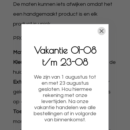
De maten kunnen iets afwijken omdat het
een handgemaakt product is en elk
product is uniek.
PRODUCTOMSCHRIJVING
Vakantie 01-08
Materiaal:
papier/karton.
t/m 23-08
Kleur:
Keuze uit een van onze kleuren uit de
huidige kleurencollectie.
We zijn van 1 augustus tot
Extra:
De bloemen worden los van elkaar
en met 23 augustus
gesloten. Hou hiermee
geleverd zodat u deze geheel naar wens
rekening met onze
levertijden. Na onze
op de muur kunt monteren.
vakantie handelen we alle
Toepassing:
op alle ondergronden te
bestellingen af in volgorde
van binnenkomst.
monteren ook spachtelputz muren we