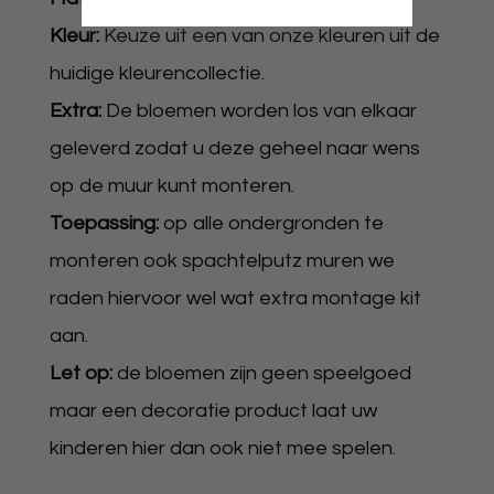
Kleur:
Keuze uit een van onze kleuren uit de
huidige kleurencollectie.
Extra:
De bloemen worden los van elkaar
geleverd zodat u deze geheel naar wens
op de muur kunt monteren.
Toepassing:
op alle ondergronden te
monteren ook spachtelputz muren we
raden hiervoor wel wat extra montage kit
aan.
Let op:
de bloemen zijn geen speelgoed
maar een decoratie product laat uw
kinderen hier dan ook niet mee spelen.