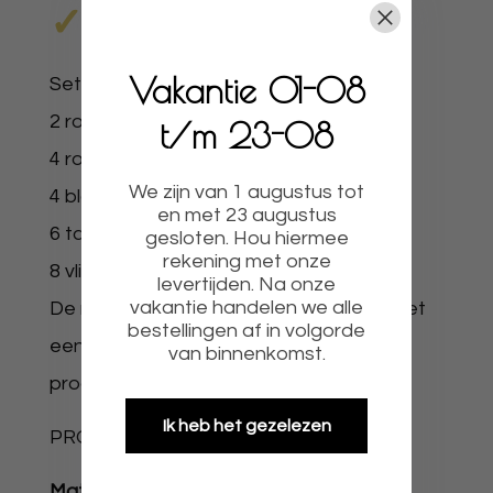
✓
UNIEKE PAPER FLOWERS
✓
Vakantie 01-08
Set bestaande uit :
2 rozen +- 25cm
t/m 23-08
4 rozen +- 20cm
We zijn van 1 augustus tot
4 bloemen +- 18cm
en met 23 augustus
6 takken
gesloten. Hou hiermee
rekening met onze
8 vlinders
levertijden. Na onze
vakantie handelen we alle
De maten kunnen iets afwijken omdat het
bestellingen af in volgorde
een handgemaakt product is en elk
van binnenkomst.
product is uniek.
Ik heb het gezelezen
PRODUCTOMSCHRIJVING
Materiaal:
papier/karton.