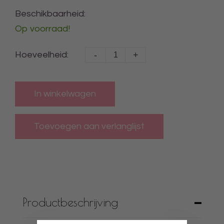
Beschikbaarheid:
Op voorraad!
-
+
Hoeveelheid:
In winkelwagen
Productbeschrijving