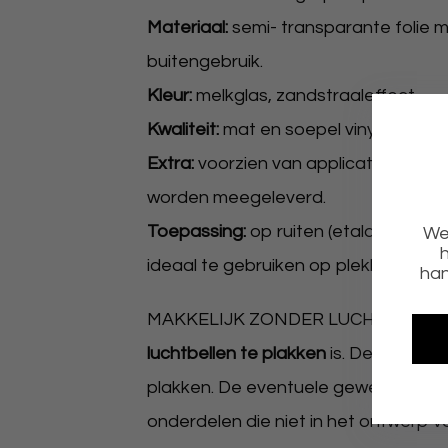
Materiaal:
semi- transparante folie m
buitengebruik.
Kleur:
melkglas, zandstraaleffect.
Kwaliteit:
mat en soepel vinyl en door 
Extra:
voorzien van applicatiefolie z
worden meegeleverd.
Toepassing:
op ruiten (etalage, kanto
We 
h
ideaal te gebruiken op plekken waar 
han
MAKKELIJK ZONDER LUCHTBELLEN TE 
luchtbellen te plakken
is. De raamfol
plakken. De eventuele gewenste afb
onderdelen die niet in het ontwerp 