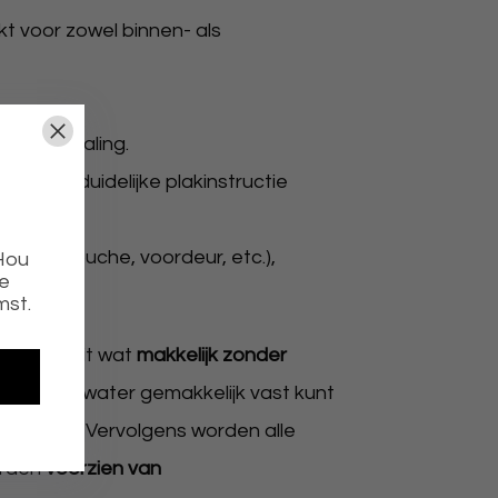
kt voor zowel binnen- als
8% UV straling.
al een duidelijke plakinstructie
n pui, douche, voordeur, etc.),
 Hou
ie
mst.
 kwaliteit wat
makkelijk zonder
iddel van water gemakkelijk vast kunt
amfolie. Vervolgens worden alle
orden
voorzien van