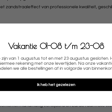
et zandstraaleffect van professionele kwaliteit, geschi
de permanente lijmlaag een lange levensduur. Filtert 8
odat u de raamfolie eenvoudig kunt aanbrengen, tevens z
Vakantie 01-08 t/m 23-08
or, winkel, keuken, badkamer, werkruimte, spiegel, glaze
zijn van 1 augustus tot en met 23 augustus gesloten.
iermee rekening met onze levertijden. Na onze vakant
privacy gewenst is.
delen we alle bestellingen af in volgorde van binnenko
PLAKKENOnze raamfolie is van hoge professionele
Ik heb het gezelezen
ie is voorzien van een
zelfklevende lijmlaag
die u door m
eeldingen of tekst worden rondom uitgesneden in de ra
voorkomen handmatig verwijderd en zal de raamfolie w