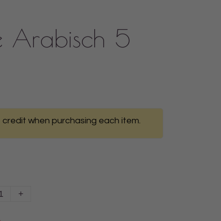
e Arabisch 5
 credit when purchasing each item.
+