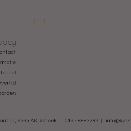
ivacy
ontact
ormatie
 beleid
vertijd
aarden
aat 11, 6565 AK Jabeek
046 - 8883282
info@kija