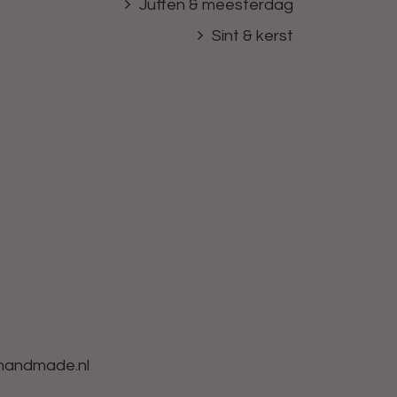
Juffen & meesterdag
Sint & kerst
-handmade.nl