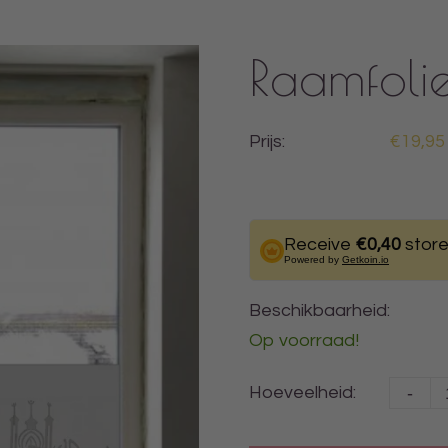
Raamfoli
Prijs:
€19,95
Receive
€0,40
store
Powered by
Getkoin.io
Beschikbaarheid:
Op voorraad!
-
Hoeveelheid: