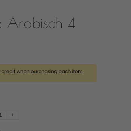
e Arabisch 4
 credit when purchasing each item.
+