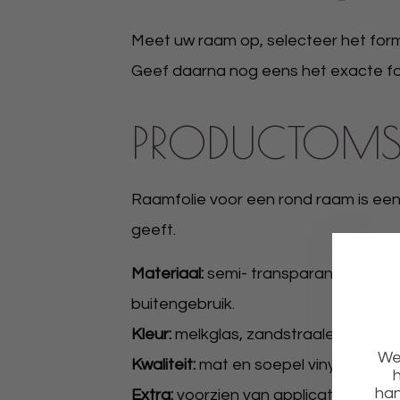
Meet uw raam op, selecteer het for
​Geef daarna nog eens het exacte fo
PRODUCTOMS
Raamfolie voor een rond raam is een m
geeft.
Materiaal:
semi- transparante folie m
buitengebruik.
Kleur:
melkglas, zandstraaleffect.
We 
Kwaliteit:
mat en soepel vinyl en door 
h
han
Extra:
voorzien van applicatiefolie z