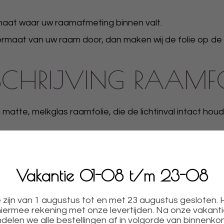
maat waar uw raamafmeting binnen valt.
rmaat van uw raam door, dan maken wij de folie op de
CHRIJVING RAAMF
atte, melkglas raamfolie, die de lichtinval intact houdt
et zandstraaleffect van professionele kwaliteit, geschi
Vakantie 01-08 t/m 23-08
zijn van 1 augustus tot en met 23 augustus gesloten.
de permanente lijmlaag een lange levensduur. Filtert 8
iermee rekening met onze levertijden. Na onze vakant
delen we alle bestellingen af in volgorde van binnenko
odat u de raamfolie eenvoudig kunt aanbrengen, tevens z