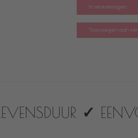
In winkelwagen
LEVENSDUUR
✓
EENV
N