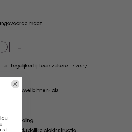
 ingevoerde maat.
OLIE
 en tegelijkertijd een zekere privacy
kt voor zowel binnen- als
 Hou
8% UV straling.
ie
mst.
al een duidelijke plakinstructie