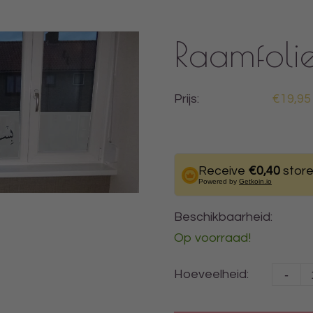
Raamfoli
Prijs:
€19,95
Receive
€0,40
store
Powered by
Getkoin.io
Beschikbaarheid:
Op voorraad!
-
Hoeveelheid: